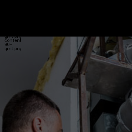
{"url":"https:\/\/www.globalmultitechniques.fr\/wp-
content\/uploads\/2025\/05\/favicon-
64.png","id":"24","height":"64","width":"64","thumbnail":"ht
content\/uploads\/2025\/05\/favicon-
64.png"},"retina":
{"url":"https:\/\/www.globalmultitechniques.fr\/wp-
content\/uploads\/2025\/05\/icon-
90-
gmt.png","id":"22","height":"90","width":"90","thumbnail":"h
content\/uploads\/2025\/05\/icon-
90-
gmt.png"}}}