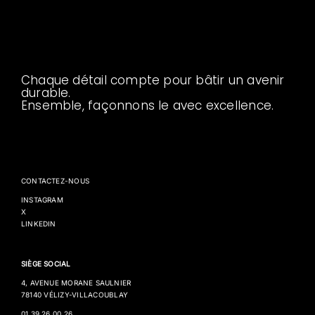
64.png"},"retina":
{"url":"https:\/\/www.globalmultitechniques.fr\/wp-
content\/uploads\/2025\/05\/icon-90-
gmt.png","id":"22","height":"90","width":"90","thumbnail":
content\/uploads\/2025\/05\/icon-90-gmt.png"}}}
Chaque détail compte pour bâtir un avenir
durable.
Ensemble, façonnons le avec excellence.
CONTACTEZ-NOUS
INSTAGRAM
X
LINKEDIN
SIÈGE SOCIAL
4, AVENUE MORANE SAULNIER
78140 VÉLIZY-VILLACOUBLAY
01 39 26 00 26