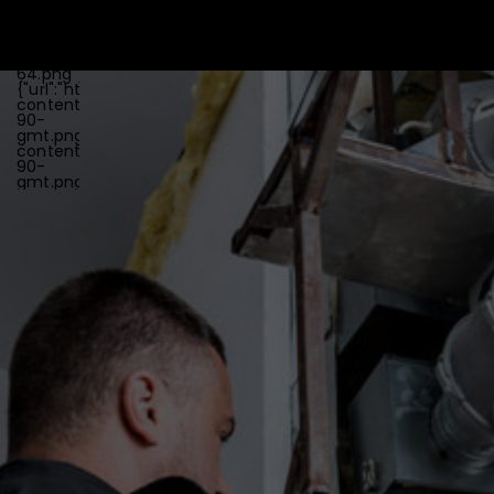
{"url":"https:\/\/www.globalmultitechniques.fr\/wp-
content\/uploads\/2025\/05\/favicon-
64.png","id":"24","height":"64","width":"64","thumbnail":"ht
content\/uploads\/2025\/05\/favicon-
64.png"},"retina":
{"url":"https:\/\/www.globalmultitechniques.fr\/wp-
content\/uploads\/2025\/05\/icon-
90-
gmt.png","id":"22","height":"90","width":"90","thumbnail":"h
content\/uploads\/2025\/05\/icon-
90-
gmt.png"}}}