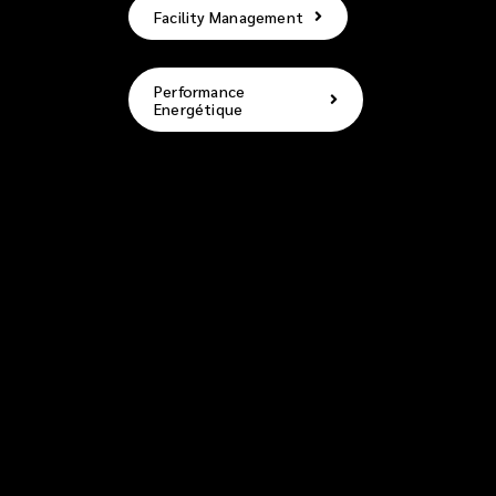
Facility Management
Performance
Energétique
{"default":{"normal":
{"url":"https:\/\/www.globalmultitechniques.fr\/wp-
content\/uploads\/2025\/05\/icon-90-
gmt.png","id":"22","height":"90","width":"90","thumbnail":
content\/uploads\/2025\/05\/icon-90-
gmt.png"},"retina":
{"url":"https:\/\/www.globalmultitechniques.fr\/wp-
content\/uploads\/2025\/05\/icon-180-
gmt.png","id":"23","height":"180","width":"180","thumbnail"
content\/uploads\/2025\/05\/icon-180-gmt-
150x150.png"}},"sticky":{"normal":